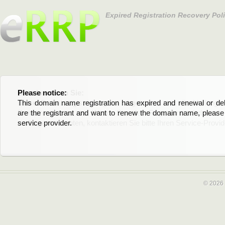
Expired Registration Recovery Pol
Please notice:
Bitte beachten Sie:
This domain name registration has expired and renewal or dele
Diese Domainregistrierung ist abgelaufen und die Verläng
are the registrant and want to renew the domain name, please 
Domain stehen an. Wenn Sie der Registrant sind und di
service provider.
verlängern möchten, kontaktieren Sie bitte Ihren Service-Provid
© 2026