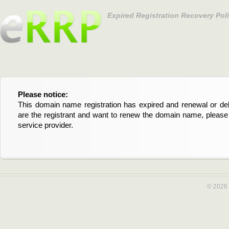
Expired Registration Recovery Pol
Please notice:
Bitte beachten Sie:
This domain name registration has expired and renewal or dele
Diese Domainregistrierung ist abgelaufen und die Verläng
are the registrant and want to renew the domain name, please 
Domain stehen an. Wenn Sie der Registrant sind und di
service provider.
verlängern möchten, kontaktieren Sie bitte Ihren Service-Provid
© 2026