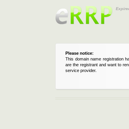
Expire
Please notice:
Bitte beachten Sie:
This domain name registration ha
Diese Domainregistrierung ist 
are the registrant and want to re
Domain stehen an. Wenn Sie d
service provider.
verlängern möchten, kontaktieren S