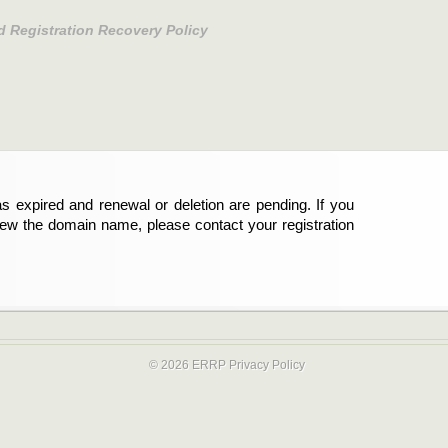
d Registration Recovery Policy
s expired and renewal or deletion are pending. If you
abgelaufen und die Verlängerung oder Löschung der
new the domain name, please contact your registration
er Registrant sind und die Domainregistrierung
ie bitte Ihren Service-Provider.
© 2026 ERRP
Privacy Policy