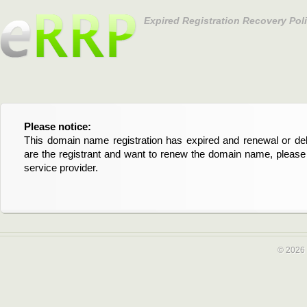
Expired Registration Recovery Pol
Please notice:
Bitte beachten Sie:
This domain name registration has expired and renewal or dele
Diese Domainregistrierung ist abgelaufen und die Verläng
are the registrant and want to renew the domain name, please 
Domain stehen an. Wenn Sie der Registrant sind und di
service provider.
verlängern möchten, kontaktieren Sie bitte Ihren Service-Provid
© 2026