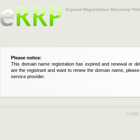
Expired Registration Recovery Pol
Please notice:
Bitte beachten Sie:
This domain name registration has expired and renewal or dele
Diese Domainregistrierung ist abgelaufen und die Verläng
are the registrant and want to renew the domain name, please 
Domain stehen an. Wenn Sie der Registrant sind und di
service provider.
verlängern möchten, kontaktieren Sie bitte Ihren Service-Provid
© 2026