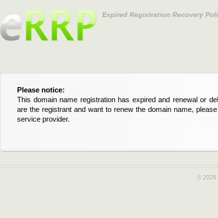
Expired Registration Recovery Pol
Please notice:
Bitte beachten Sie:
This domain name registration has expired and renewal or dele
Diese Domainregistrierung ist abgelaufen und die Verläng
are the registrant and want to renew the domain name, please 
Domain stehen an. Wenn Sie der Registrant sind und di
service provider.
verlängern möchten, kontaktieren Sie bitte Ihren Service-Provid
© 2026