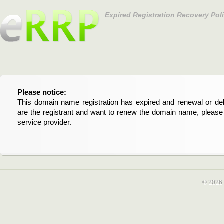
Expired Registration Recovery Pol
Please notice:
Bitte beachten Sie:
This domain name registration has expired and renewal or dele
Diese Domainregistrierung ist abgelaufen und die Verläng
are the registrant and want to renew the domain name, please 
Domain stehen an. Wenn Sie der Registrant sind und di
service provider.
verlängern möchten, kontaktieren Sie bitte Ihren Service-Provid
© 2026