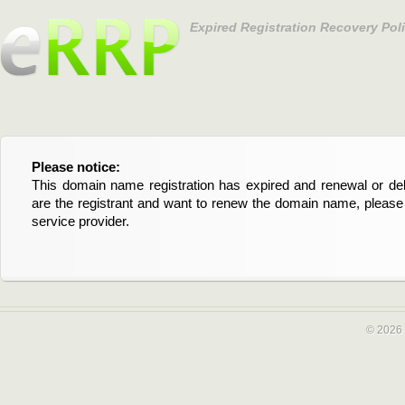
Expired Registration Recovery Pol
Please notice:
Bitte beachten Sie:
This domain name registration has expired and renewal or dele
Diese Domainregistrierung ist abgelaufen und die Verläng
are the registrant and want to renew the domain name, please 
Domain stehen an. Wenn Sie der Registrant sind und di
service provider.
verlängern möchten, kontaktieren Sie bitte Ihren Service-Provid
© 2026