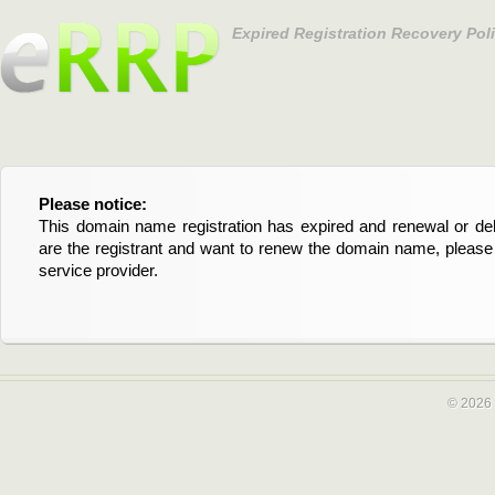
Expired Registration Recovery Pol
Please notice:
Bitte beachten Sie:
This domain name registration has expired and renewal or dele
Diese Domainregistrierung ist abgelaufen und die Verläng
are the registrant and want to renew the domain name, please 
Domain stehen an. Wenn Sie der Registrant sind und di
service provider.
verlängern möchten, kontaktieren Sie bitte Ihren Service-Provid
© 2026