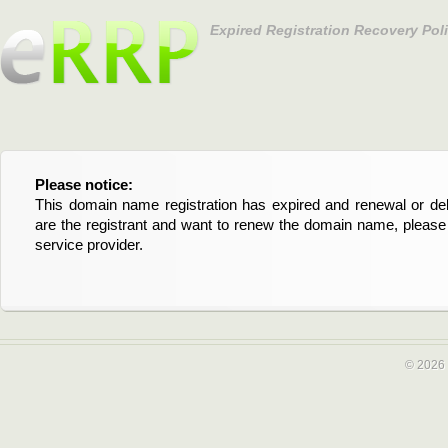
Expired Registration Recovery Pol
Please notice:
Bitte beachten Sie:
This domain name registration has expired and renewal or dele
Diese Domainregistrierung ist abgelaufen und die Verläng
are the registrant and want to renew the domain name, please 
Domain stehen an. Wenn Sie der Registrant sind und di
service provider.
verlängern möchten, kontaktieren Sie bitte Ihren Service-Provid
© 2026