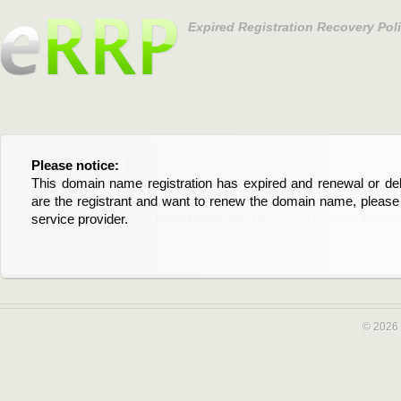
Expired Registration Recovery Pol
Please notice:
Bitte beachten Sie:
This domain name registration has expired and renewal or dele
Diese Domainregistrierung ist abgelaufen und die Verläng
are the registrant and want to renew the domain name, please 
Domain stehen an. Wenn Sie der Registrant sind und di
service provider.
verlängern möchten, kontaktieren Sie bitte Ihren Service-Provid
© 2026