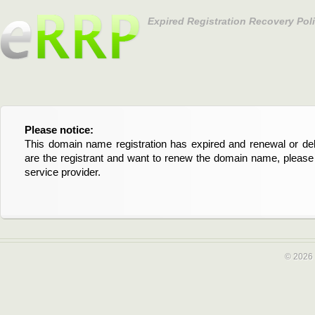
Expired Registration Recovery Pol
Please notice:
Bitte beachten Sie:
This domain name registration has expired and renewal or dele
Diese Domainregistrierung ist abgelaufen und die Verläng
are the registrant and want to renew the domain name, please 
Domain stehen an. Wenn Sie der Registrant sind und di
service provider.
verlängern möchten, kontaktieren Sie bitte Ihren Service-Provid
© 2026