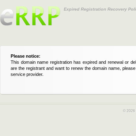
Expired Registration Recovery Pol
Please notice:
Bitte beachten Sie:
This domain name registration has expired and renewal or dele
Diese Domainregistrierung ist abgelaufen und die Verläng
are the registrant and want to renew the domain name, please 
Domain stehen an. Wenn Sie der Registrant sind und di
service provider.
verlängern möchten, kontaktieren Sie bitte Ihren Service-Provid
© 2026