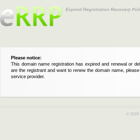
Expired Registration Recovery Pol
Please notice:
Bitte beachten Sie:
This domain name registration has expired and renewal or dele
Diese Domainregistrierung ist abgelaufen und die Verläng
are the registrant and want to renew the domain name, please 
Domain stehen an. Wenn Sie der Registrant sind und di
service provider.
verlängern möchten, kontaktieren Sie bitte Ihren Service-Provid
© 2026